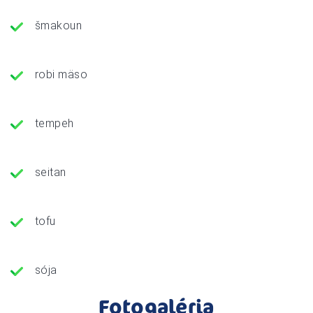
šmakoun
robi mäso
tempeh
seitan
tofu
sója
Fotogaléria