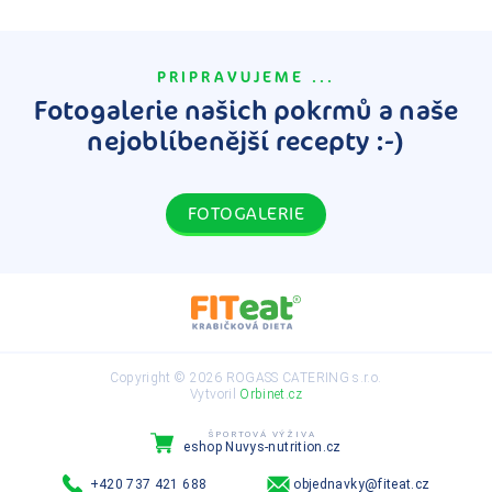
PRIPRAVUJEME ...
Fotogalerie našich pokrmů a naše
nejoblíbenější recepty :-)
FOTOGALERIE
Copyright © 2026 ROGASS CATERING s.r.o.
Vytvoril
Orbinet.cz
ŠPORTOVÁ VÝŽIVA
eshop Nuvys-nutrition.cz
+420 737 421 688
objednavky@fiteat.cz