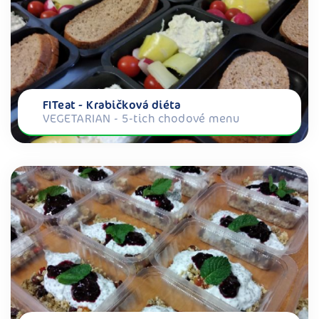
FITeat - Krabičková diéta
VEGETARIAN - 5-tich chodové menu