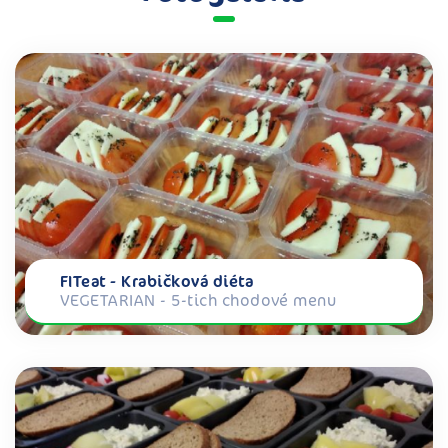
FITeat - Krabičková diéta
VEGETARIAN - 5-tich chodové menu