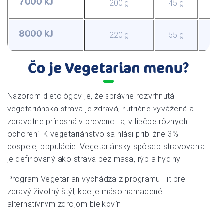
7000 kJ
200 g
45 g
8000 kJ
220 g
55 g
Čo je Vegetarian menu?
Názorom dietológov je, že správne rozvrhnutá
vegetariánska strava je zdravá, nutrične vyvážená a
zdravotne prínosná v prevencii aj v liečbe rôznych
ochorení. K vegetariánstvo sa hlási približne 3%
dospelej populácie. Vegetariánsky spôsob stravovania
je definovaný ako strava bez mäsa, rýb a hydiny.
Program Vegetarian vychádza z programu Fit pre
zdravý životný štýl, kde je mäso nahradené
alternatívnym zdrojom bielkovín.