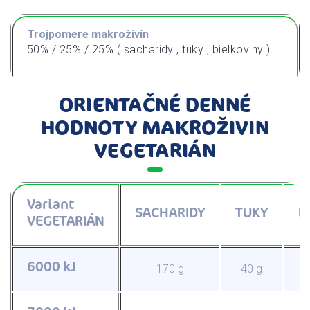
Trojpomere makroživín
50% / 25% / 25% ( sacharidy , tuky , bielkoviny )
ORIENTAČNÉ DENNÉ
HODNOTY MAKROŽIVIN
VEGETARIÁN
Variant
SACHARIDY
TUKY
B
VEGETARIÁN
6000 kJ
170 g
40 g