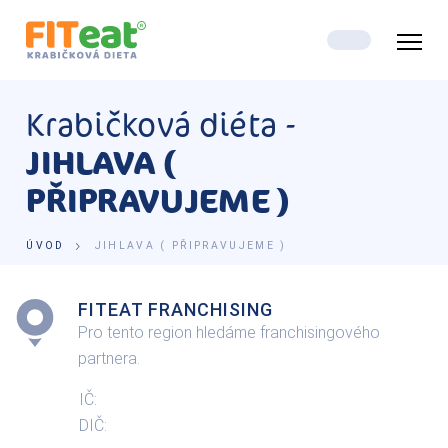
Krabičková diéta -
JIHLAVA (
PŘIPRAVUJEME )
ÚVOD
JIHLAVA ( PŘIPRAVUJEME )
FITEAT FRANCHISING
Pro tento region hledáme franchisingového
partnera.
IČ:
DIČ: